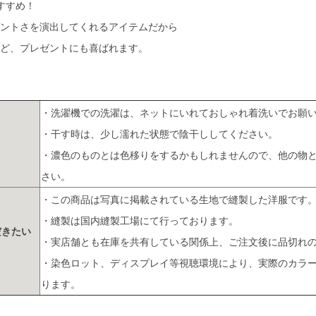
すすめ！
ントさを演出してくれるアイテムだから
ど、プレゼントにも喜ばれます。
・洗濯機での洗濯は、ネットにいれておしゃれ着洗いでお願
・干す時は、少し濡れた状態で陰干ししてください。
・濃色のものとは色移りをするかもしれませんので、他の物
さい。
・この商品は写真に掲載されている生地で縫製した洋服です
・縫製は国内縫製工場にて行っております。
だきたい
・実店舗とも在庫を共有している関係上、ご注文後に品切れ
・染色ロット、ディスプレイ等視聴環境により、実際のカラ
ります。