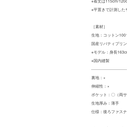
※着丈は115cm/120
※平置きで計測した
［素材］
生地：コットン10
国産リバティプリン
※モデル：身長163
※国内縫製
-------------------------
裏地：×
伸縮性：×
ポケット：〇（両サ
生地厚み：薄手
仕様：後ろファスナ