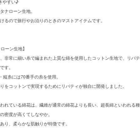
きやすい♪
タナローン生地。
けるので旅行やお泊りのときのマストアイテムです。
ntのタナローン生地】
、非常に細い糸で編まれた上質な綿を使用したコットン生地で、リバテ
です。
糸・縦糸には70番手の糸を使用。
りをコットンで実現するためにリバティが独自に開発しました。
われている綿花は、繊維が通常の綿花よりも長い、超長綿といわれる種
の密度が高くてしなやか。
あり、柔らかな肌触りが特徴です。