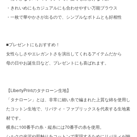
・きれいめにもカジュアルにも合わせやすい万能ブラウス
・一枚で華やかさが出るので、シンプルなボトムとも好相性
■プレゼントにもおすすめ！
女性らしさやエレガントさを演出してくれるアイテムだから
母の日やお誕生日など、プレゼントにも喜ばれます。
【LibertyPrintのタナローン生地】
「タナローン」とは、非常に細い糸で編まれた上質な綿を使用し
たコットン生地で、リバティ・ファブリックスを代表する生地素
材です。
横糸に100番手の糸・縦糸には70番手の糸を使用。
シルクの光沢や肌触りをコットンで実現するためにリバティが独