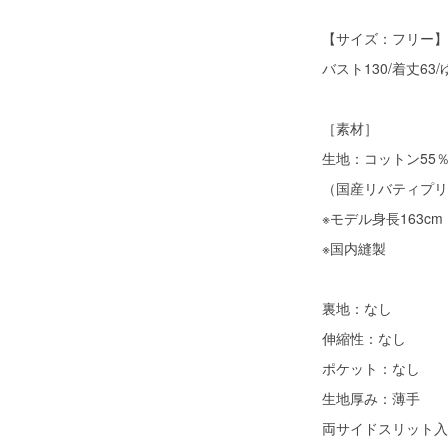
【サイズ：フリー】
バスト130/着丈63/
［素材］
生地：コットン55
（国産リバティプリ
※モデル身長163cm
※国内縫製
裏地：なし
伸縮性：なし
ポケット：なし
生地厚み：薄手
両サイドスリット入