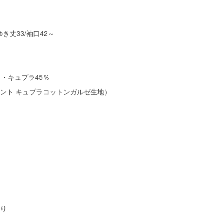
ゆき丈33/袖口42～
％・キュプラ45％
ント キュプラコットンガルゼ生地）
り